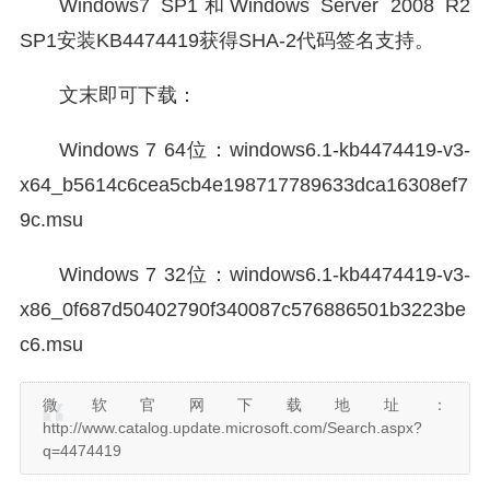
Windows7 SP1和Windows Server 2008 R2
SP1安装KB4474419获得SHA-2代码签名支持。
文末即可下载：
Windows 7 64位：windows6.1-kb4474419-v3-
x64_b5614c6cea5cb4e198717789633dca16308ef7
9c.msu
Windows 7 32位：windows6.1-kb4474419-v3-
x86_0f687d50402790f340087c576886501b3223be
c6.msu
微软官网下载地址：
http://www.catalog.update.microsoft.com/Search.aspx?
q=4474419