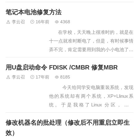
找回[1.运行组策略，方法是：单击“开始”
笔记本电池修复方法
\\运行”，在“打开”框中键入“gpedit.msc…
李云召
16年前
4368
在学校，天天晚上很准时的，就是在
十一点就准时断电了，但是，有时候事情
弄不完，肯定需要用到我的小小电池了，
心疼，短短的七个月，电池的损耗已经到
用U盘启动命令 FDISK /CMBR 修复MBR
了70%了，真是心疼，现在真的很期待学
校晚上不要停电了。。。。 …
李云召
17年前
8185
今天给同学安电脑重装系统，发现
他的系统却有两个系统，XP+Llinux系
统。于是我格了Linux 分区，重新
GHOST文件到C盘，重启后提示: GURB
修改机器名的批处理（修改后不用重启立即生
>…
效）