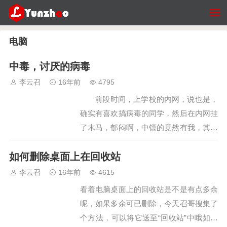
电脑
中毒，讨厌的病毒
李云召
16年前
4795
前段时间，上学校的内网，说也是，
确实有喜欢搞病毒的同学，然后在内网挂
了木马，郁闷啊，中镖的竟然有我，其实
这原因在自已的，由于我的好奇，我的电
如何删除桌面上在回收站
脑就这么瘫痪了，哎 当打…
李云召
16年前
4615
看着电脑桌面上的回收站是不是有点多余
呢，如果多余可已删除，今天召哥搜集了
个方法，可以将它送至“回收站”中哦如何