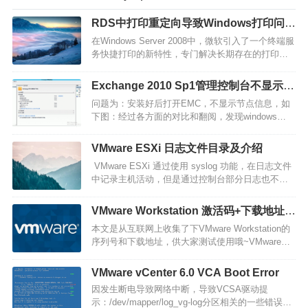
RDS中打印重定向导致Windows打印问题
的五大原因
在Windows Server 2008中，微软引入了一个终端服
务快捷打印的新特性，专门解决长期存在的打印重
定向问题。即使是这样，RDS中的Windows打印问
题并没有从根本上解决。以下介绍了在微软RDS中
Exchange 2010 Sp1管理控制台不显示管
五个最常见的打印重定向问题以及修复方法。1.终端
理页面问题
问题为：安装好后打开EMC，不显示节点信息，如
服务运行在域控制器之上除非是小型业务服务器，
下图：经过各方面的对比和翻阅，发现windows
否…
server 2012和windows 8的mmc版本与exchange
2010 需求版本不一致，这个时候，就需要通过其他
VMware ESXi 日志文件目录及介绍
手段强制加MMC了。将一下文件，保存为BAT文
VMware ESXi 通过使用 syslog 功能，在日志文件
件，然后使用管理员运行，即可…
中记录主机活动，但是通过控制台部分日志也不能
全部看到，甚至只能看到一小部分内容，可通过
SSH登录，进行查看相关日志。…
VMware Workstation 激活码+下载地址
【收集】
本文是从互联网上收集了下VMware Workstation的
序列号和下载地址，供大家测试使用哦~VMware
Workstation Pro 17 激活许可证：4A4RR-813DK-
M81A9-4U35H-06KNDNZ4RR-FTK5H-H81C1-
VMware vCenter 6.0 VCA Boot Error
Q30QH-1V2LAJU090-…
因发生断电导致网络中断，导致VCSA驱动提
示：/dev/mapper/log_vg-log分区相关的一些错误，