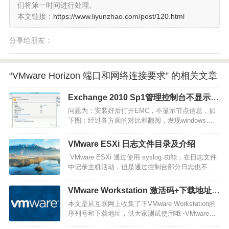
们将第一时间进行处理。
本文链接：
https://www.liyunzhao.com/post/120.html
分享给朋友：
“VMware Horizon 端口和网络连接要求” 的相关文章
Exchange 2010 Sp1管理控制台不显示管
理页面问题
问题为：安装好后打开EMC，不显示节点信息，如
下图：经过各方面的对比和翻阅，发现windows
server 2012和windows 8的mmc版本与exchange
2010 需求版本不一致，这个时候，就需要通过其他
VMware ESXi 日志文件目录及介绍
手段强制加MMC了。将一下文件，保存为BAT文
VMware ESXi 通过使用 syslog 功能，在日志文件
件，然后使用管理员运行，即可…
中记录主机活动，但是通过控制台部分日志也不能
全部看到，甚至只能看到一小部分内容，可通过
SSH登录，进行查看相关日志。…
VMware Workstation 激活码+下载地址
【收集】
本文是从互联网上收集了下VMware Workstation的
序列号和下载地址，供大家测试使用哦~VMware
Workstation Pro 17 激活许可证：4A4RR-813DK-