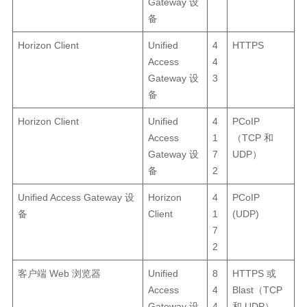
Gateway 设
备
Horizon Client
Unified
4
HTTPS
Access
4
Gateway 设
3
备
Horizon Client
Unified
4
PCoIP
Access
1
（TCP 和
Gateway 设
7
UDP）
备
2
Unified Access Gateway 设
Horizon
4
PCoIP
备
Client
1
(UDP)
7
2
客户端 Web 浏览器
Unified
8
HTTPS 或
Access
4
Blast（TCP
Gateway 设
4
和 UDP）