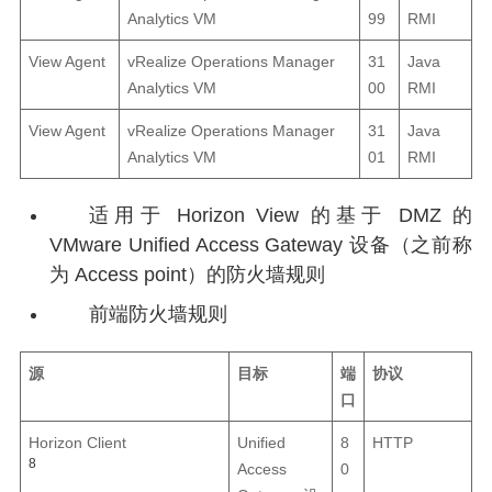
Analytics VM
99
RMI
View Agent
vRealize Operations Manager
31
Java
Analytics VM
00
RMI
View Agent
vRealize Operations Manager
31
Java
Analytics VM
01
RMI
适用于 Horizon View 的基于 DMZ 的
VMware Unified Access Gateway 设备（之前称
为 Access point）的防火墙规则
前端防火墙规则
源
目标
端
协议
口
Horizon Client
Unified
8
HTTP
8
Access
0