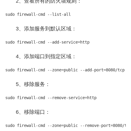
2、查看所有的防火墙规则：
sudo firewall-cmd --list-all
3、添加服务到默认区域：
sudo firewall-cmd --add-service=http
4、添加端口到指定区域：
sudo firewall-cmd --zone=public --add-port=8080/tcp
5、移除服务：
sudo firewall-cmd --remove-service=http
6、移除端口：
sudo firewall-cmd --zone=public --remove-port=8080/tc