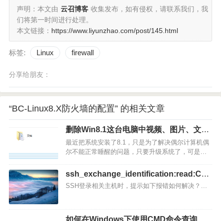
声明：本文由
云召博客
收集发布，如有侵权，请联系我们，我
们将第一时间进行处理。
本文链接：
https://www.liyunzhao.com/post/145.html
标签:
Linux
firewall
分享给朋友：
“BC-Linux8.X防火墙的配置” 的相关文章
删除Win8.1这台电脑中视频、图片、文
档、下载
最近把系统安装了8.1，只是为了解决偶尔计算机偶
尔不能正常睡醒的问题，只要升级系统了，可是安
装了发现多了一些头疼的文件夹，而且名字变成了
“这台电脑”，只要想办法去解决。Windows 8.1 默认
ssh_exchange_identification:read:Con
将视频、图片、文档、下载、音乐、桌面等常用文
nection reset by peer
SSH登录相关主机时，提示如下报错如何解决？…
件夹显示我的电脑中。这些文件夹在这里对我来跟
本就没有用，而且…
如何在Windows下使用CMD命令查询域