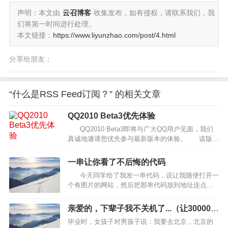
声明：本文由
云召博客
收集发布，如有侵权，请联系我们，我
们将第一时间进行处理。
本文链接：
https://www.liyunzhao.com/post/4.html
分享给朋友：
“什么是RSS Feed订阅？” 的相关文章
QQ2010 Beta3优先体验
QQ2010 Beta3即将与广大QQ用户见面，我们
真诚地邀请您优先参与最新版本的体验。 该版本
新增腾讯微博面板，腾讯微博用户将可以使用该功
能方便的…
一串让你看了不后悔的代码
今天同学给了我发一串代码，说让我随便打开一
个有图片的网站，然后把那串代码放到地址连点击
转到，我也就好奇的试试，不过，真的很不错，让
整个网页上的图片，都动了起来，平且是按照个顺
亲爱的，下辈子我不关机了...（让30000人
序动了起来，不错，挺漂亮，好奇喜欢的朋友可以
感动到哭）
毕业时，女孩子对男孩子说：我要去北京，北京的
试试哦。呵…