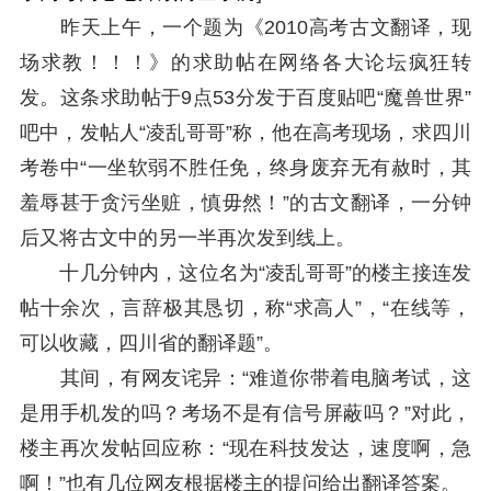
昨天上午，一个题为《2010高考古文翻译，现
场求教！！！》的求助帖在网络各大论坛疯狂转
发。这条求助帖于9点53分发于百度贴吧“魔兽世界”
吧中，发帖人“凌乱哥哥”称，他在高考现场，求四川
考卷中“一坐软弱不胜任免，终身废弃无有赦时，其
羞辱甚于贪污坐赃，慎毋然！”的古文翻译，一分钟
后又将古文中的另一半再次发到线上。
十几分钟内，这位名为“凌乱哥哥”的楼主接连发
帖十余次，言辞极其恳切，称“求高人”，“在线等，
可以收藏，四川省的翻译题”。
其间，有网友诧异：“难道你带着电脑考试，这
是用手机发的吗？考场不是有信号屏蔽吗？”对此，
楼主再次发帖回应称：“现在科技发达，速度啊，急
啊！”也有几位网友根据楼主的提问给出翻译答案。