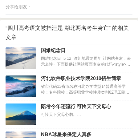
分享给朋友：
“四川高考语文被指泄题 湖北两名考生身亡” 的相关
文章
国难纪念日
国难纪念日 5 12 汶川地震两周年 让网站变灰，表
示哀悼~ 下面提供让网站页面变灰的代码<style>
html{filter:progid:DXImageTransform.Microsoft.Bas
icImage(grayscale=1);} &l…
河北软件职业技术学院2010招生简章
省市代码13省市名称河北办学类型14普通高等学
校：专科院校：高等职业学校性质类别02理工院校
学校代码12352学校地址河北省保定市职大路1号邮
政编码071000联系电话0312-5991253传真电话
陪考今年还流行 可怜天下父母心
0312-5991253主页地址www.hbsi.edu.cn...…
可怜天下父母心啊。…
NBA球星来保定人真多