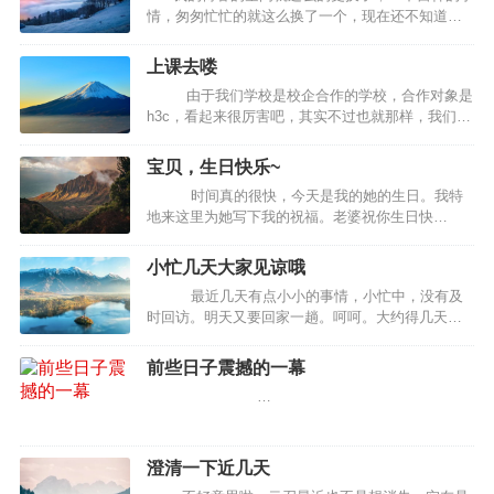
情，匆匆忙忙的就这么换了一个，现在还不知道稳
定与否，请各位博友给督察一下，如果出现不能登
录，请和小弟说一声哦，QQ980034555，这个是网
上课去喽
通的线，可能在北方访问的速度较快一些。 &n…
由于我们学校是校企合作的学校，合作对象是
h3c，看起来很厉害吧，其实不过也就那样，我们每
周都有两节企业课程，也就是让企业老师给培养素
质。方法就是看视频，然后每个人都要上台进行演
宝贝，生日快乐~
讲，说是锻炼我们的演讲能力…
时间真的很快，今天是我的她的生日。我特
地来这里为她写下我的祝福。老婆祝你生日快
乐。 匆匆的时间，我们一块走过了这么…
小忙几天大家见谅哦
最近几天有点小小的事情，小忙中，没有及
时回访。明天又要回家一趟。呵呵。大约得几天不
能上网了。大家见谅哦。呵呵。不多写了。回来一
定回访，感谢大家对云召的支持。嘿嘿。。…
前些日子震撼的一幕
…
澄清一下近几天