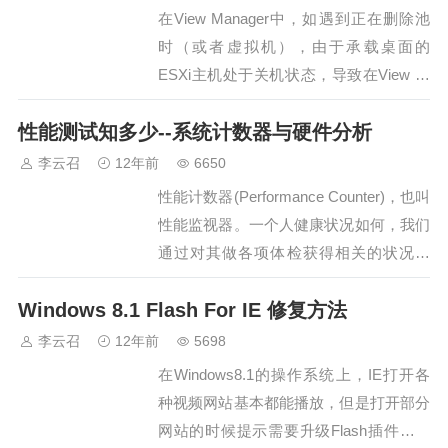
BAT文件，然后使用管理员运行，即可…
在View Manager中，如遇到正在删除池
时（或者虚拟机），由于承载桌面的
ESXi主机处于关机状态，导致在View 管
理控制台删除池失败，并出现大量处
性能测试知多少--系统计数器与硬件分析
于"正在删除"状态的桌面。等待ESXi启动
后，只删除了一部分的桌面，多数桌面仍
李云召
12年前
6650
然"正在删除"。再次删除，则…
性能计数器(Performance Counter)，也叫
性能监视器。一个人健康状况如何，我们
通过对其做各项体检获得相关的状况指
标，如血压、心跳，肺活量等。那么在做
Windows 8.1 Flash For IE 修复方法
性能测试过程中，整个系统的软硬件进行
监控也必不可少，监控所获得的数据也是
李云召
12年前
5698
我们分析系统性能的主要依据。在整个系
在Windows8.1的操作系统上，IE打开各
统中，对于不同的软件和硬件，…
种视频网站基本都能播放，但是打开部分
网站的时候提示需要升级Flash插件或者