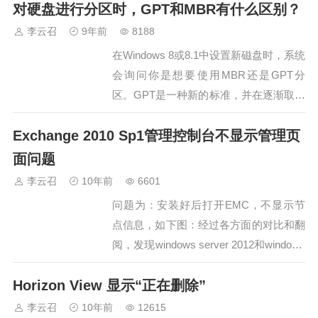
对硬盘进行分区时，GPT和MBR有什么区别？
查看相关日志。…
李云召
9年前
8188
在Windows 8或8.1中设置新磁盘时，系统
会询问你是想要使用MBR还是GPT分
区。GPT是一种新的标准，并在逐渐取代
MBR。GPT带来了很多新特性，但MBR
Exchange 2010 Sp1管理控制台不显示管理页
仍然拥有最好的兼容性。GPT并不是
Windows专用的新标准—— Mac OS X，
面问题
Linux，及其他操作系统同样使用GPT。
李云召
10年前
6601
在使用新磁盘…
问题为：安装好后打开EMC，不显示节
点信息，如下图：经过各方面的对比和翻
阅，发现windows server 2012和windows
8的mmc版本与exchange 2010 需求版本
Horizon View 显示“正在删除”
不一致，这个时候，就需要通过其他手段
强制加MMC了。将一下文件，保存为
李云召
10年前
12615