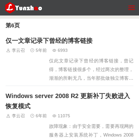
第6页
仅一文章记录下曾经的博客链接
李云召
5年前
6993
仅此文章记录下曾经的博客链接，曾记
得，博客链接很多个，经过两次的整理，
渐渐的所剩无几，当年那批做独立博客的
人也逐渐的关停了网站，这是下图是第一
Windows server 2008 R2 更新补丁失败进入
次整理完之后的博客链接，今天点开，依
然发现大部分的打不开了。仅此截图记录
恢复模式
下，记录下我们那些曾经凌晨一起聊天，
李云召
6年前
11075
一起搞博客的朋友们！…
故障现象：由于安全需要，需要再现网的
服务器上安装系统补丁，Windows 2008