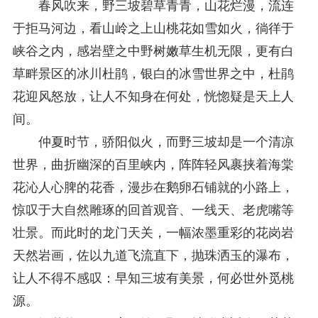
春风吹来，野三坡碧草青青，山花烂漫，流连
于拒马河边，看山岭之上山桃花如雪如火，徜徉于
峡谷之内，感岩壁之中野树嫩草生机无限，更有白
草畔景区的冰川杜鹃，银白的冰雪世界之中，杜鹃
花迎风怒放，让人不知身在何处，恍惚疑是天上人
间。
仲夏时节，骄阳似火，而野三坡却是一个清凉
世界，曲折幽深的百里峡内，阵阵轻风裹挟着海棠
花沁人心脾的花香，漫步在鹅卵石铺就的小路上，
惊叹于大自然雕琢的回首观音、一线天、老虎嘴等
壮景。而此时的龙门天关，一幅浓墨重彩的花岗岩
天然岩画，佐以九道飞流直下，抛珠洒玉的瀑布，
让人不得不感叹：早知三坡有美景，何必世外觅桃
源。