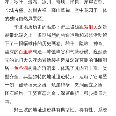
花、秋叶、瀑布、冰川、奇峡、怪泉、摩崖石刻、
长城古堡、名树古禅、高山草甸、空中花园于一体
的独特自然风景区。
华北地质历史的缩影：野三坡雄距
紫荆关
深断
裂带北端之上，多期强烈的构造运动和岩浆活动留
下了一幅幅雄伟的历史画卷。雄伟、险峻、神奇、
幽深的
百里峡
构造—冲蚀嶂谷和气势磅礴、巍然矗
立的龙门天关花岗岩断裂构造及深邃莫测的佛懂洞
塔—
鱼谷洞
构造岩溶洞泉，体现了其内容丰富、类
型齐全、典型独特的地址遗迹特点，造就了它峭壁
千仞、如箭插天之雄，危崖绝壁、夹涧而立之险，
怪石嶙峋、千姿百态之奇，深邃曲折、移步换景之
幽。
野三坡的地址遗迹具有典型性、稀有性、系统