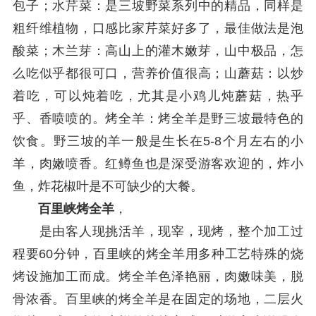
包子；水芹菜：是三坡野菜系列中的精品，同样是
粗纤维植物，口感比家芹菜好多了，最佳做法是泡
酸菜；木兰芽：高山上的灌木嫩芽，山中极品，怎
么吃似乎都很可口，营养价值很高；山蘑菇：以炒
着吃，可以炖着吃，尤其是小鸡儿炖蘑菇，热乎
乎、香喷喷的。烤全羊：烤全羊是野三坡最特色的
饮食。野三坡的羊一般是生长在5-8个月左右的小
羊，肉嫩喷香。红鳟鱼也是深受游客欢迎的，炸小
鱼，炸花椒叶是不可缺少的大餐。
百里峡烤全羊
，
是由客人现挑活羊，现宰，现烤，整个加工过
程要60分钟，百里峡的烤全羊用多种工艺特殊的烧
烤设施加工而成。烤全羊色泽艳丽，肉嫩味美，脱
骨浓香。百里峡的烤全羊是在固定的场地，二层火