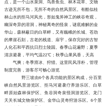
点，是一个山水泉洞、鸟兽鱼虫、林木花草、文物
古迹无所不包，无所不奇的自然风景区。有酷似桂
林山水的拒马河风光，形如鬼斧神工的峡谷奇观，
幽深奇异的溶洞，神秘离奇的怪泉，谜底难解的金
华山，森林蔽日的白草畔，又有巍峨的长城、苍劲
的摩崖石刻，古老的栈道、庙宇，保存完好的古智
人化石和平西抗日烈士陵园。春季山花遍野；夏季
清凉避暑，平均气温22℃；秋季山果风香，天高
气爽；冬季滑冰、狩猎。这里民风淳朴，管理
制度完善，游客尽可畅心游览
野三坡由6个各具功能的景区构成，分百里
峡自然风景游览区、拒马河避暑疗养游乐区、白草
畔原始森林保护区、鱼谷洞奇泉怪洞游览区、龙门
天关长城文物保护区、金华山灵奇狩游乐区。6个景