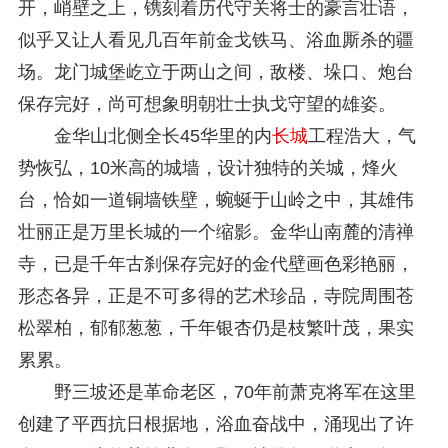
开，峭壁之上，镌刻着历代守关将士的豪言壮语，
似乎又让人看见几百年前金戈铁马、浴血厮杀的疆
场。龙门城堡屹立于两山之间，敌楼、垛口、炮台
保存完好，尚可想象明朝壮士执戈守望的雄姿。
金华山北侧全长45华里的内
长城
工程浩大，气
势恢弘，10米高的城墙，设计独特的关城，烽火
台，恰如一道铜墙铁壁，蜿蜒于山岭之中，其雄伟
壮丽正是万里长城的一个缩影。金华山南麓的清禅
寺，已是千年古刹保存完好的金代壁画色彩艳丽，
形态各异，正是不可多得的艺术珍品，寺院周围苍
松翠柏，郁郁葱葱，千年银杏仍是枝繁叶茂，果实
累累。
野三坡还是革命老区，70年前萧克将军在这里
创建了平西抗日根据地，浴血奋战中，涌现出了许