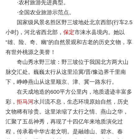
·农村旅游先进典型。
·全国农业旅游示范点。
国家级风景名胜区野三坡地处北京西部(行车2.5
小时)，河北省西北部，
保定
市涞水县境内。她以
“雄、险、奇、幽”的自然景观和古老的历史文物，享
有世外桃源之美誉！
奇山秀水野三坡：野三坡位于我国北方两大山
脉交汇处。巍巍太行从这里沿冀/晋/豫边界千里南
下，峥峥燕山从这里顺京、津、冀一路东行。
在天成地造的600平方公里内，地质遗迹丰富多
彩，
拒马河
水川流不息，生态环境原始自然，历史
文物稀有珍贵。这里浓缩了太行之情、燕山之华，
汇聚了五岳神秀，再现了十四亿年来地质演化过
程，传承着中华古老文明。是融雄山、碧水、春