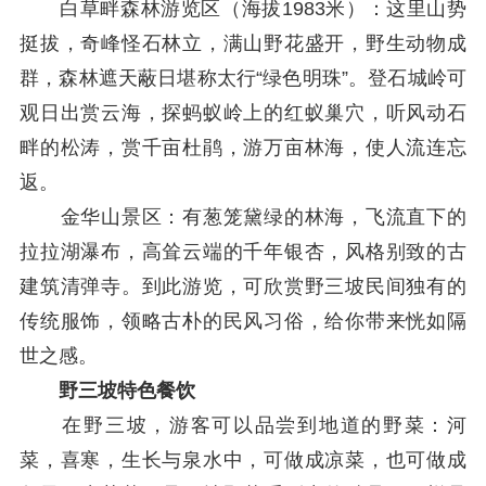
白草畔森林游览区（海拔1983米）：这里山势
挺拔，奇峰怪石林立，满山野花盛开，野生动物成
群，森林遮天蔽日堪称太行“绿色明珠”。登石城岭可
观日出赏云海，探蚂蚁岭上的红蚁巢穴，听风动石
畔的松涛，赏千亩杜鹃，游万亩林海，使人流连忘
返。
金华山景区：有葱笼黛绿的林海，飞流直下的
拉拉湖瀑布，高耸云端的千年银杏，风格别致的古
建筑清弹寺。到此游览，可欣赏野三坡民间独有的
传统服饰，领略古朴的民风习俗，给你带来恍如隔
世之感。
野三坡特色餐饮
在野三坡，游客可以品尝到地道的野菜：河
菜，喜寒，生长与泉水中，可做成凉菜，也可做成