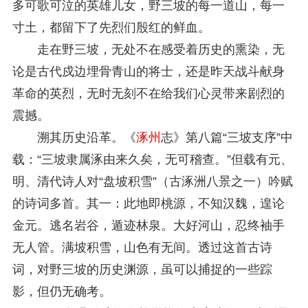
多可歌可泣的英雄儿女，野三坡的每一道山，每一
寸土，都留下了先烈们殷红的鲜血。
走在野三坡，无处不在感受着历史的熏染，无
论是古代戍边埋骨青山的将士，还是昨天战斗献身
革命的英烈，无时无刻不在给我们心灵带来剧烈的
震撼。
溯其历史沿革。《
涿州
志》第八篇“三坡支序”中
载：“三坡隶属涿由来久矣，无可稽查。”但载有元、
明、清代诗人对“盘坡积雪”（古涿洲八景之一）吟赋
的诗词多首。其一：此地即桃源，不知汉魏，遑论
金元。逃名岩谷，遁迹林泉。大好河山，忍终袖手
无人管。满坡积雪，山色有无间。透过这首古诗
词，对野三坡的历史渊源，虽可以捕捉的一些踪
影，但仍无确考。