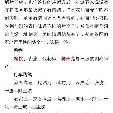
焖烤而成，也许这样的烧烤方式，对游客来说没有
其它景区那架火烤羊有情调，但是花几百元而吃不
到美味，单单有情调还是有点亏的，在百里峡可以
吃到与别的景区味道不同的烤全羊，然后在拒马河
边点燃一堆篝火，美味情调就都有了，别的景区做
不出百里峡的烤全羊，这是一绝。
购物
核桃
、杏扁、伏花椒、
柿子
是野三坡的四种特
产。
行车路线
京石高速—琉璃河—韩村河—云居寺—张坊—
十渡—野三坡
石家庄—京石高速—高碑店—涞水—张坊—十
渡—野三坡—百里峡