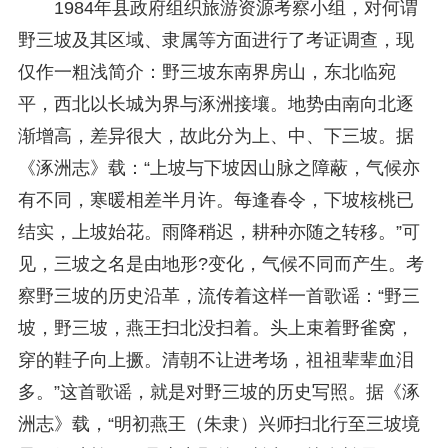
1984年县政府组织旅游资源考察小组，对何谓
野三坡及其区域、隶属等方面进行了考证调查，现
仅作一粗浅简介：野三坡东南界房山，东北临宛
平，西北以长城为界与涿洲接壤。地势由南向北逐
渐增高，差异很大，故此分为上、中、下三坡。据
《涿洲志》载：“上坡与下坡因山脉之障蔽，气候亦
有不同，寒暖相差半月许。每逢春令，下坡核桃已
结实，上坡始花。雨降稍迟，耕种亦随之转移。”可
见，三坡之名是由地形?变化，气候不同而产生。考
察野三坡的历史沿革，流传着这样一首歌谣：“野三
坡，野三坡，燕王扫北没扫着。头上束着野雀窝，
穿的鞋子向上撅。清朝不让进考场，祖祖辈辈血泪
多。”这首歌谣，就是对野三坡的历史写照。据《涿
洲志》载，“明初燕王（朱隶）兴师扫北行至三坡境