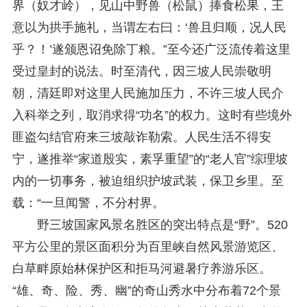
界（奴才岭），见山中野兽（松鼠）捧食松果，王
意以为拱手施礼，当谓左右曰：‘兽且归顺，况人民
乎？！’遂颁恩诏免除丁粮。”至今还广泛流传着这里
受过皇封的说法。时至清代，因三坡人民崇敬明
朝，清廷即对这里人民施加压力，不许三坡人民介
入科举之列，取消求得“功名”的权力。这时有些境外
匪盗勾结官府来三坡敲诈勒索。人民生活不得安
宁，遂推举“家道殷实，素孚重望”的“老人官”综理坡
内的一切事务，被迫组织护坡武装，保卫乡里。至
载：“一旦闻警，不分村界。
野三坡国家风景名胜区的突出特点是“野”。520
平方公里的景区面积分为百里峡自然风景游览区、
白草畔原始林保护区和拒马河避暑疗养游乐区。
“雄、奇、险、秀、幽”的奇山秀水中分布着72个景