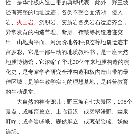
性，是华北板内造山带的典型代表。此外，野三坡
还有完整的地址遗迹，各类不整合面清晰，侵入
岩、
火山岩
、沉积岩、变质岩各类岩石遗迹齐全，
异常发育的构造节理、断层、褶皱等构造遗迹突
出，山地夷平面、河流阶地各种拟态等地貌遗迹丰
富多彩。它是一部生动的地质教科书，是一座天然
地质博物馆，它浓缩了华北30亿年来地质构造的演
化史，是专家学者研究全球构造和板内造山带的最
佳区域，是学生教学实习的理想基地，是科普教育
的生动课堂。
大自然的神奇宠儿：野三坡有七大景区，108个
景点，或峰峦耸立、上临霄汉；或碧翠漫野、幽泉
叮咚；或奇岩嵯峨、巍然屏立；或葱郁险峻、妖娆
连绵。