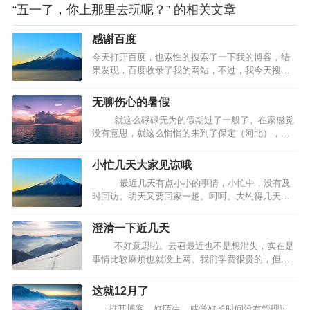
“五一了，你上那里去玩呢？” 的相关文章
感谢百度
今天打开百度，也索性的搜索了一下我的博客，结
果发现，百度收录了我的网站，不过，我今天搜索
的是“云召博客”，可能是因为字符比较匹配，直接显
示到了第一个，很诧异，也很兴奋，云召博客，我
无聊伤心的暑假
的温馨小家，我一个执着的地方，希望大家给多多
就这么碌碌无为的假期过了一般了。在家感觉
支持哦。…
没有意思，就这么悄悄的来到了保定（河北），我
的那个她现在在石家庄。她在8号就来保定了，苦苦
的等待啊。来保定的时候是本着找工作来的，也就
小忙几天大家见谅哦
是想找一个暑期的临时工。刚来的时候挺好。找了
最近几天有点小小的事情，小忙中，没有及
一个烧…
时回访。明天又要回家一趟。呵呵。大约得几天不
能上网了。大家见谅哦。呵呵。不多写了。回来一
定回访，感谢大家对云召的支持。嘿嘿。。…
澄清一下近几天
不好意思啦。云召最近也不是想消失，实在是
事情比较麻烦也就没上网。我们学费很贵的，但是
开学的时候我也没有弄够学费，就这样我被拉到了
黑名单，学校的教务系统不能正常登录，选修课不
这就12月了
能选择，我们是学分制，我们系是需要修够22…
打开博客，好陌生，感觉好长时间没有管理过