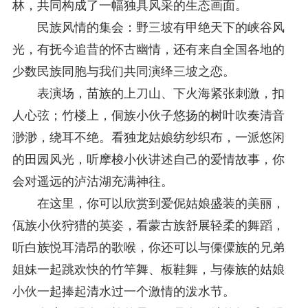
林，共同构成了一幅独具风采的生态画面。
民族风情的集会：野三坡有甲绝天下的峡谷风
光，有抚今追昔的怀古幽情，还有来自全国各地的
少数民族同胞与我们共同演绎三坡之恋。
表演场，苗族的上刀山、下火海紧张刺激，扣
人心弦；竹楼上，侗族小伙子悠扬的树叶吹奏清音
渺渺，绕耳不绝。看独龙姑娘纺纱织布，一派悠闲
的田园风光，听摩梭小伙讲述自己的爱情故事，你
会对遥远的泸沽湖充满神往。
在这里，你可以欣赏到爱伲姑娘盛装的美丽，
佤族小伙狩猎的英姿，看蒙古族舒展轻柔的舞蹈，
听白族悦耳清昂的歌喉，你还可以与傈僳族的兄弟
姐妹一起跳欢快的竹竿舞、板鞋舞，与傣族的姑娘
小伙一起捧起清水过一个激情的泼水节。