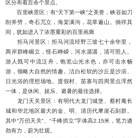
区分布着百余个景点。
百里峡景区：有“天下第一峡”之美誉，峡谷如刀
削斧劈，奇石兀立，海棠满沟，花草遍山。倘徉其
间，犹如进入了浓墨重彩的百里画廊
拒马河景区：拒马河流经野三坡七十余华里，
两岸群峰崛立，怪石峥嵘，河水潺潺，清可照人。
游人既可中流泛舟，饱览山光水色，亦可击水畅
游，领略大自然的情趣。洁白松软的沙丘是沙浴、
日光浴的理想场地。度假村、苗寨与四周景点浑然
一体，是休闲、娱乐、避暑的最佳选择。
龙门天关景区：有明代大龙门城堡、蔡村庵长
城和华北地区最大的金、明、清历代摩崖石刻群。
其中“万仞天关”、“千峰拱立”字体高2.15米，笔力遒
劲有力，蔚为壮观。