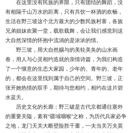
在这里没有民族的界限，只有团结的舞蹈，没
有相隔千山万水的距离，只有共饮一杯酒的欢畅，
生活在野三坡这个北方最大的少数民族村寨，各族
兄弟姐妹欢聚一堂，载歌载舞，会让我们感觉到这
大自然深情的怀抱中流淌的是浓浓的情。
野三坡，用大自然赐与的美轮美奂的山水画
卷，用人与心灵相约造就的亲情诗篇，为我们构造
了一个惬意的生态大家园，少年的、青年的、老年
的，都会在这里找到属于自己的空间。野三坡，正
张开她热情的双手，期待与您相约，相约在这片碧
水蓝天。
历史文化的长廊：野三破是古代京都通往塞外
的重要关隘，素有“疆域咽喉”之称，为历代兵家必争
之地，龙门天关大断壁险胜千重，一夫当关万夫莫