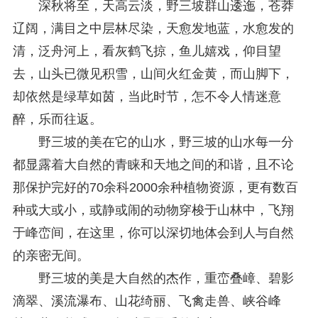
深秋将至，天高云淡，野三坡群山逶迤，苍莽
辽阔，满目之中层林尽染，天愈发地蓝，水愈发的
清，泛舟河上，看灰鹤飞掠，鱼儿嬉戏，仰目望
去，山头已微见积雪，山间火红金黄，而山脚下，
却依然是绿草如茵，当此时节，怎不令人情迷意
醉，乐而往返。
野三坡的美在它的山水，野三坡的山水每一分
都显露着大自然的青睐和天地之间的和谐，且不论
那保护完好的70余科2000余种植物资源，更有数百
种或大或小，或静或闹的动物穿梭于山林中，飞翔
于峰峦间，在这里，你可以深切地体会到人与自然
的亲密无间。
野三坡的美是大自然的杰作，重峦叠嶂、碧影
滴翠、溪流瀑布、山花绮丽、飞禽走兽、峡谷峰