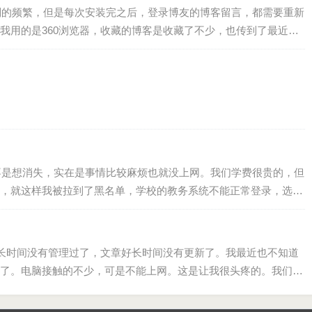
频繁，但是每次安装完之后，登录博友的博客留言，都需要重新
我用的是360浏览器，收藏的博客是收藏了不少，也传到了最近发
接登录到了校…
想消失，实在是事情比较麻烦也就没上网。我们学费很贵的，但
，就这样我被拉到了黑名单，学校的教务系统不能正常登录，选修
们系是需要修够22…
时间没有管理过了，文章好长时间没有更新了。我最近也不知道
了。电脑接触的不少，可是不能上网。这是让我很头疼的。我们学
听说，学校不打算投入资金了。就是说，现在只…