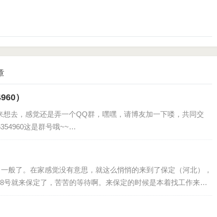
章
960）
想去，感觉还是弄一个QQ群，嘿嘿，请博友加一下喽，共同交
54960这是群号哦~~…
般了。在家感觉没有意思，就这么悄悄的来到了保定（河北），
8号就来保定了，苦苦的等待啊。来保定的时候是本着找工作来
工。刚来的时候挺好。找了一个烧…