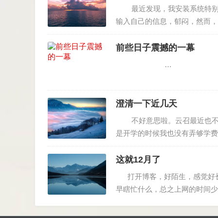
最近发现，我安装系统特别的
输入自己的信息，郁闷，然而，
现，360浏览器不能从qq 上直
前些日子震撼的一幕
…
澄清一下近几天
不好意思啦。云召最近也不是
是开学的时候我也没有弄够学费
课不能选择，我们是学分制，我
这就12月了
打开博客，好陌生，感觉好长
早瞎忙什么，总之上网的时间少
校的无线设施现在很不行，那天