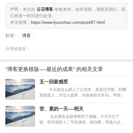
声明：本文由
云召博客
收集发布，如有侵权，请联系我们，我
们将第一时间进行处理。
本文链接：
https://www.liyunzhao.com/post/87.html
标签:
博客
分享给朋友：
“博客更换模版----最近的成果” 的相关文章
五一回家感受
今天就这么踏上了公交车，真是过节呢，到哪
里都是人，并且人超多，在热热的火车站，早闹的
人间穿梭，无聊，无语，加上无奈，更可恨的，我
拉着包，还不小心的从一个女的脚上跑了过去，无
苦、累的一天----明天
语，只能道歉，哎，我杂就这么倒霉今天。 &…
云召通常会踩博客到了很晚，今天不行了，
唉，明天我有十二节的课程，郁闷啊，早晨六点就
得起来上体育课，然后就是一上午的sql 唉，伤心