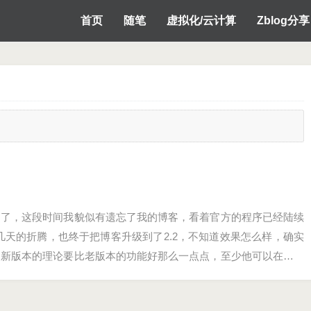
首页
随笔
虚拟化/云计算
Zblog分享
的了，这段时间我貌似有遗忘了我的博客，看着官方的程序已经陆续
了几天的折腾，也终于把博客升级到了2.2，不知道效果怎么样，确实
，新版本的理论要比老版本的功能好那么一点点，至少他可以在后台
。…