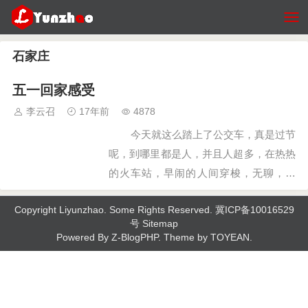
石家庄
五一回家感受
李云召
17年前
4878
今天就这么踏上了公交车，真是过节
呢，到哪里都是人，并且人超多，在热热
的火车站，早闹的人间穿梭，无聊，无
语，加上无奈，更可恨的，我拉着包，还
Copyright
Liyunzhao
. Some Rights Reserved.
冀ICP备10016529
不小心的从一个女的脚上跑了过去，无
号
Sitemap
语，只能道歉，哎，我杂就这么倒霉今
Powered By
Z-BlogPHP
. Theme by
TOYEAN
.
天。 &…