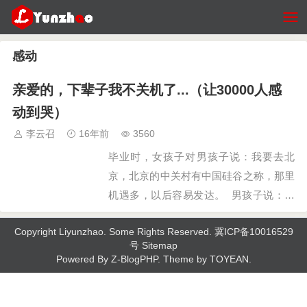
感动
亲爱的，下辈子我不关机了...（让30000人感
动到哭）
李云召
16年前
3560
毕业时，女孩子对男孩子说：我要去北
京，北京的中关村有中国硅谷之称，那里
机遇多，以后容易发达。 男孩子说：那
我就回四川老家，那里是天府之国，美女
Copyright
Liyunzhao
. Some Rights Reserved.
冀ICP备10016529
多，以后你发达了不要我，我容易再
号
Sitemap
找。 女孩子的小拳头在男孩子厚实的胸
Powered By
Z-BlogPHP
. Theme by
TOYEAN
.
前轻敲，嘟起了小嘴儿，说你就知道想美
女，哼，就算以后我不要你了，你…